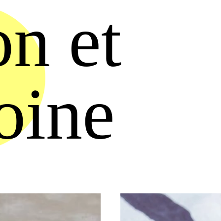
on et
oine