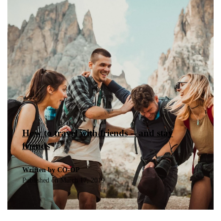
How to travel with friends -- and stay
friends
Written by CO-OP
Published on
March 17, 2019