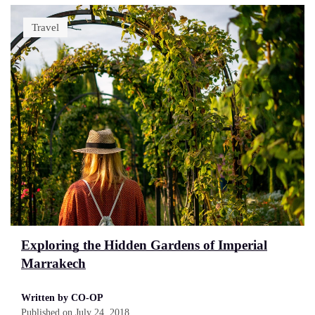
Travel
Exploring the Hidden Gardens of Imperial
Marrakech
Written by CO-OP
Published on
July 24, 2018